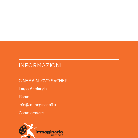
INFORMAZIONI
CINEMA NUOVO SACHER
Largo Ascianghi 1
Roma
info@immaginariaff.it
Come arrivare