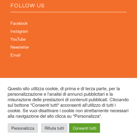
FOLLOW US
Facebook
Instagram
YouTube
Newsletter
Email
Questo sito utilizza cookie, di prima e di terza parte, per la
personalizzazione e l'analisi di annunci pubblicitari e la
© Copyright 2026 Immaginaria International Film Festival - Un progetto di:
misurazione delle prestazioni di contenuti pubblicati. Cliccando
Associazione Culturale Visibilia APS – Sede legale: Studio Commercialista
sul bottone "Consenti tutti" acconsenti all'utilizzo di tutti i
cookie. Se vuoi disattivare i cookie non strettamente necessari
Dott.ssa Michela Sabattini, via D’Azeglio 71, 40123 Bologna –
alla navigazione del sito clicca su "Personalizza".
info@immaginariaff.it
- Tutti i diritti riservati -
Privacy Policy
- Site Design:
So
Simple
Personalizza
Rifiuta tutti
Consenti tutti