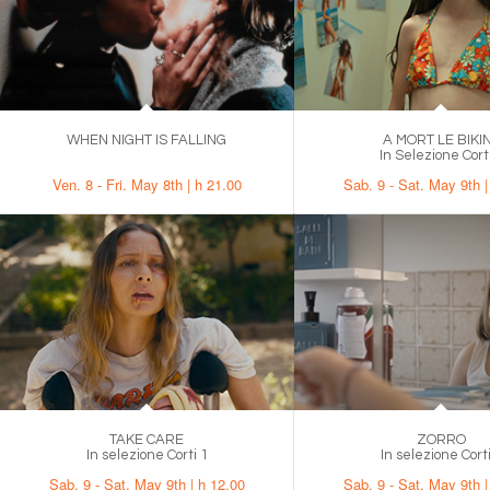
WHEN NIGHT IS FALLING
A MORT LE BIKIN
.
In Selezione Cort
Ven. 8 - Fri. May 8th | h 21.00
Sab. 9 - Sat. May 9th |
TAKE CARE
ZORRO
In selezione Corti 1
In selezione Corti
Sab. 9 - Sat. May 9th | h 12.00
Sab. 9 - Sat. May 9th |