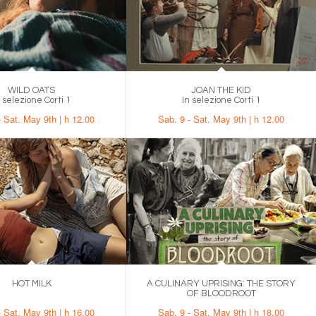
WILD OATS
JOAN THE KID
n selezione Corti 1
In selezione Corti 1
- Sat. May 9th | h 12.00
Sab. 9 - Sat. May 9th | h 12.00
HOT MILK
A CULINARY UPRISING: THE STORY
.
OF BLOODROOT
- Sat. May 9th | h 16.00
Sab. 9 - Sat. May 9th | h 18.00