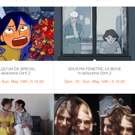
LQU’UN DE SPECIAL
SOUS MA FENETRE, LA BOUE
n selezione Corti 2
In selezione Corti 2
 Sun. May 10th | h 12.00
Dom. 10 - Sun. May 10th | h 12.00