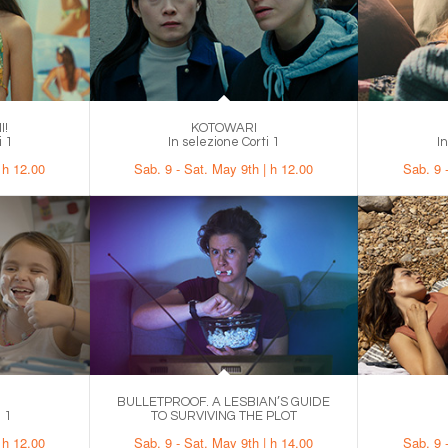
I!
KOTOWARI
i 1
In selezione Corti 1
I
 h 12.00
Sab. 9 - Sat. May 9th | h 12.00
Sab. 9 
BULLETPROOF. A LESBIAN’S GUIDE
 1
TO SURVIVING THE PLOT
 h 12.00
Sab. 9 - Sat. May 9th | h 14.00
Sab. 9 