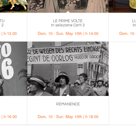
UTU
LE PRIME VOLTE
L
 2
In selezione Corti 3
I
 | h 12.00
Dom. 10 - Sun. May 10th | h 14.00
Dom. 10 -
REMANENCE
.
 | h 16.00
Dom. 10 - Sun. May 10th | h 18.00