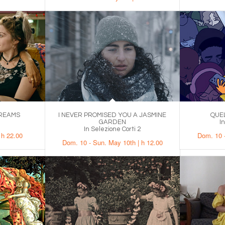
DREAMS
I NEVER PROMISED YOU A JASMINE
QUE
GARDEN
I
In Selezione Corti 2
 h 22.00
Dom. 10 -
Dom. 10 - Sun. May 10th | h 12.00