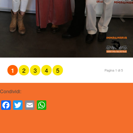
1
2
3
4
5
Pagina 1 di 5
Condividi:
Facebook
Twitter
Email
WhatsApp