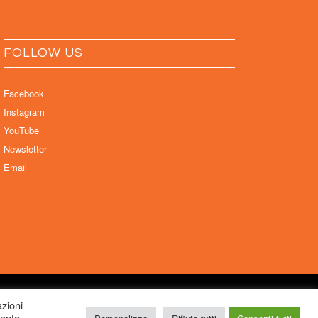
FOLLOW US
Facebook
Instagram
YouTube
Newsletter
Email
ela Sabattini, via D’Azeglio 71, 40123 Bologna –
azioni
mente