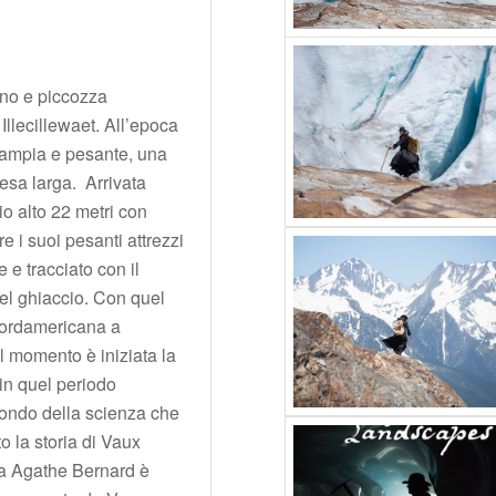
ano e piccozza
llecillewaet. All’epoca
 ampia e pesante, una
tesa larga. Arrivata
io alto 22 metri con
e i suoi pesanti attrezzi
 e tracciato con il
el ghiaccio. Con quel
nordamericana a
l momento è iniziata la
n quel periodo
mondo della scienza che
o la storia di Vaux
sta Agathe Bernard è