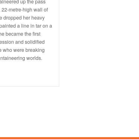
taineered up the pass
a 22-metre-high wall of
She dropped her heavy
ainted a line in tar on a
she became the first
ession and solidified
ime who were breaking
ntaineering worlds.