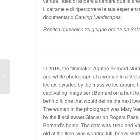
venuta l’idea di andare a cercare quella li
il catrame e di ripercorrere la sua esperienza.
documentario
Carving Landscapes
.
Replica domenica 20 giugno ore 12.00 Sal
In 2016, the filmmaker Agathe Bernard stum
and-white photograph of a woman in a Victo
CARNE
ice ax, dwarfed by the massive ice around h
captivating image sent Bernard on a hunt to 
behind it, one that would define the next two 
The woman in the photograph was Mary Vau
by the Illecillewaet Glacier on Rogers Pass, 
Bernard’s home. The date was 1910 and Va
old at the time, was wearing full, heavy skirt