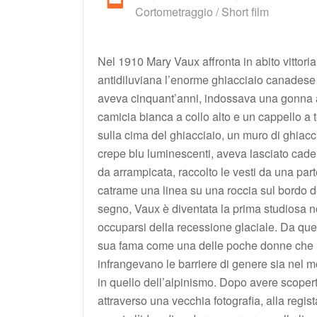
Cortometraggio / Short film
Nel 1910 Mary Vaux affronta in abito vittori
antidiluviana l’enorme ghiacciaio canadese I
aveva cinquant’anni, indossava una gonna
camicia bianca a collo alto e un cappello a 
sulla cima del ghiacciaio, un muro di ghiacc
crepe blu luminescenti, aveva lasciato cader
da arrampicata, raccolto le vesti da una parte
catrame una linea su una roccia sul bordo d
segno, Vaux è diventata la prima studiosa 
occuparsi della recessione glaciale. Da que
sua fama come una delle poche donne che i
infrangevano le barriere di genere sia nel 
in quello dell’alpinismo. Dopo avere scopert
attraverso una vecchia fotografia, alla regi