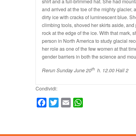
shirt and a full-brimmed hat. She had moun
and arrived at the toe of the mighty glacier, 
dirty ice with cracks of luminescent blue. 
climbing tools, shoved her skirts aside, and p
rock at the edge of the ice. With that mark, 
person in North America to study glacial rec
her role as one of the few women at that t
gender barriers in both the science and mou
th
Rerun Sunday June 20
h. 12.00 Hall 2
Condividi:
Facebook
Twitter
Email
WhatsApp