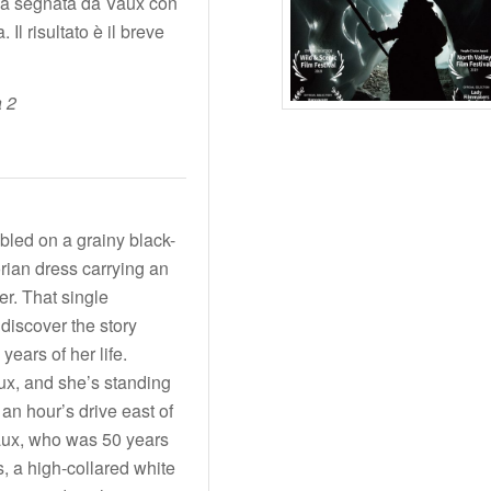
nea segnata da Vaux con
 Il risultato è il breve
a 2
bled on a grainy black-
rian dress carrying an
er. That single
discover the story
years of her life.
x, and she’s standing
an hour’s drive east of
ux, who was 50 years
s, a high-collared white