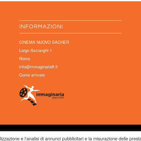
INFORMAZIONI
CINEMA NUOVO SACHER
Largo Ascianghi 1
Roma
info@immaginariaff.it
Come arrivare
to di: Associazione Culturale Visibilia APS – Sede legale: Studio Commercialista Dott.ssa Mich
lizzazione e l'analisi di annunci pubblicitari e la misurazione delle prest