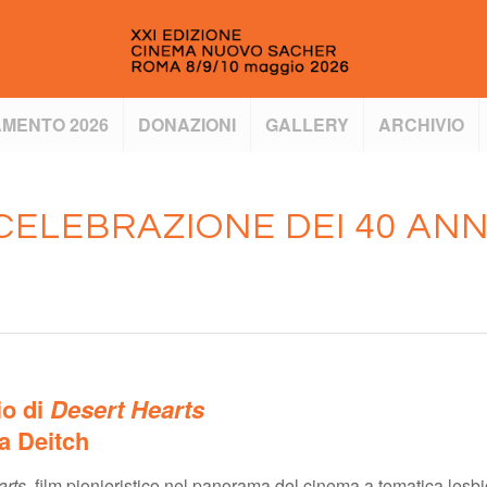
MENTO 2026
DONAZIONI
GALLERY
ARCHIVIO
CELEBRAZIONE DEI 40 ANN
io di
Desert Hearts
a Deitch
arts
, film pionieristico nel panorama del cinema a tematica les