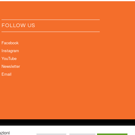
FOLLOW US
Facebook
Instagram
YouTube
Newsletter
Email
ela Sabattini, via D’Azeglio 71, 40123 Bologna –
azioni