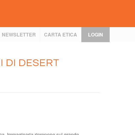
NEWSLETTER
CARTA ETICA
LOGIN
I DI DESERT
bica, Immaginaria ripropone sul grande