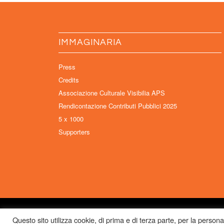
IMMAGINARIA
Press
Credits
Associazione Culturale Visibilia APS
Rendicontazione Contributi Pubblici 2025
5 x 1000
Supporters
© Copyright 2026 Immaginaria International Film Festival - Un proget
Questo sito utilizza cookie, di prima e di terza parte, per la persona