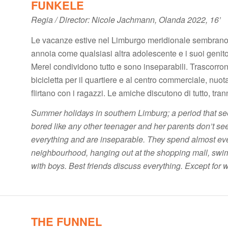
FUNKELE
Regia / Director: Nicole Jachmann, Olanda 2022, 16’
Le vacanze estive nel Limburgo meridionale sembrano d
annoia come qualsiasi altra adolescente e i suoi genito
Merel condividono tutto e sono inseparabili. Trascorro
bicicletta per il quartiere e al centro commerciale, nu
flirtano con i ragazzi. Le amiche discutono di tutto, tran
Summer holidays in southern Limburg; a period that seems
bored like any other teenager and her parents don’t see
everything and are inseparable. They spend almost eve
neighbourhood, hanging out at the shopping mall, swim
with boys. Best friends discuss everything. Except for 
THE FUNNEL