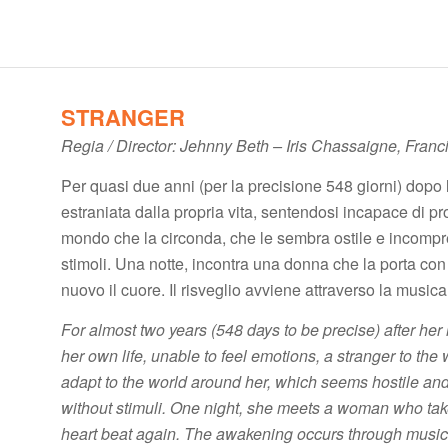
STRANGER
Regia / Director: Jehnny Beth – Iris Chassaigne, Franc
Per quasi due anni (per la precisione 548 giorni) dopo
estraniata dalla propria vita, sentendosi incapace di p
mondo che la circonda, che le sembra ostile e incompre
stimoli. Una notte, incontra una donna che la porta con s
nuovo il cuore. Il risveglio avviene attraverso la music
For almost two years (548 days to be precise) after her
her own life, unable to feel emotions, a stranger to the
adapt to the world around her, which seems hostile and
without stimuli. One night, she meets a woman who tak
heart beat again. The awakening occurs through music,