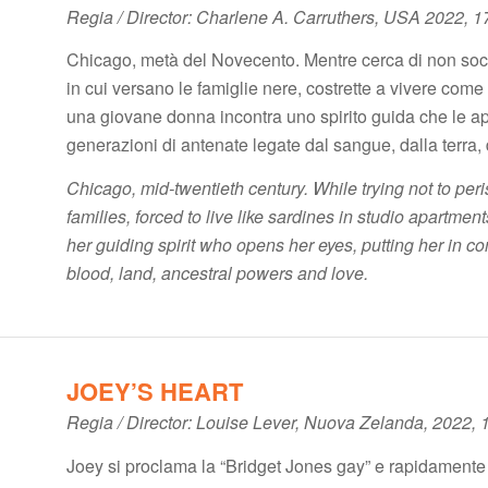
Regia / Director: Charlene A. Carruthers, USA 2022, 1
Chicago, metà del Novecento. Mentre cerca di non soc
in cui versano le famiglie nere, costrette a vivere come
una giovane donna incontra uno spirito guida che le apr
generazioni di antenate legate dal sangue, dalla terra, 
Chicago, mid-twentieth century. While trying not to per
families, forced to live like sardines in studio apartm
her guiding spirit who opens her eyes, putting her in co
blood, land, ancestral powers and love.
JOEY’S HEART
Regia / Director: Louise Lever, Nuova Zelanda, 2022, 
Joey si proclama la “Bridget Jones gay” e rapidamente