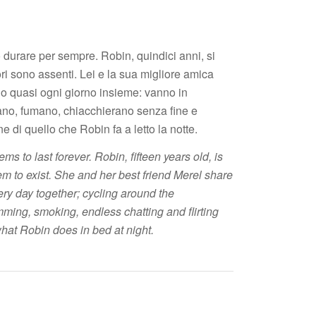
urare per sempre. Robin, quindici anni, si
ri sono assenti. Lei e la sua migliore amica
no quasi ogni giorno insieme: vanno in
otano, fumano, chiacchierano senza fine e
ne di quello che Robin fa a letto la notte.
 to last forever. Robin, fifteen years old, is
m to exist. She and her best friend Merel share
ry day together; cycling around the
ming, smoking, endless chatting and flirting
what Robin does in bed at night.