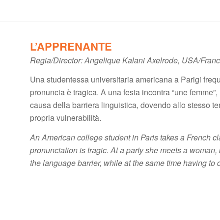
L’APPRENANTE
Regia/Director: Angelique Kalani Axelrode, USA/Franc
Una studentessa universitaria americana a Parigi frequ
pronuncia è tragica. A una festa incontra “une femme”, 
causa della barriera linguistica, dovendo allo stesso te
propria vulnerabilità.
An American college student in Paris takes a French cla
pronunciation is tragic. At a party she meets a woman, 
the language barrier, while at the same time having to 