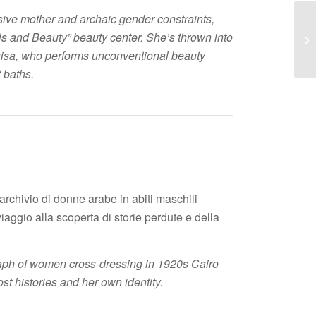
ive mother and archaic gender constraints,
ails and Beauty” beauty center. She’s thrown into
 Louisa, who performs unconventional beauty
 baths.
rchivio di donne arabe in abiti maschili
 viaggio alla scoperta di storie perdute e della
ph of women cross-dressing in 1920s Cairo
ost histories and her own identity.