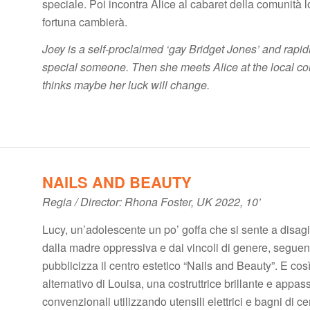
speciale. Poi incontra Alice al cabaret della comunità 
fortuna cambierà.
Joey is a self-proclaimed ‘gay Bridget Jones’ and rapidl
special someone. Then she meets Alice at the local 
thinks maybe her luck will change.
NAILS AND BEAUTY
Regia / Director: Rhona Foster, UK 2022, 10’
Lucy, un’adolescente un po’ goffa che si sente a disagio
dalla madre oppressiva e dai vincoli di genere, seguen
pubblicizza il centro estetico “Nails and Beauty”. E cos
alternativo di Louisa, una costruttrice brillante e appa
convenzionali utilizzando utensili elettrici e bagni di c