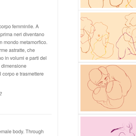
corpo femminile. A
i prima neri diventano
i un mondo metamorfico.
rme astratte, che
 in volumi e parti del
la dimensione
l corpo e trasmettere
2
 female body. Through