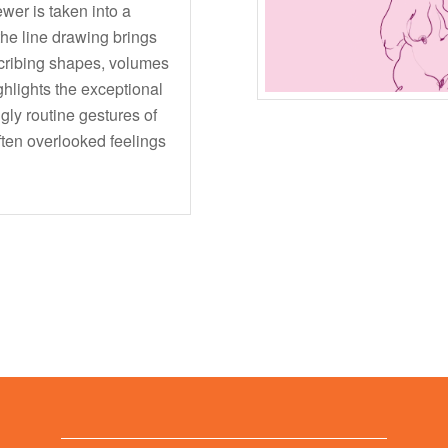
ewer is taken into a
the line drawing brings
scribing shapes, volumes
ighlights the exceptional
gly routine gestures of
ften overlooked feelings