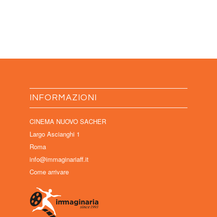
INFORMAZIONI
CINEMA NUOVO SACHER
Largo Ascianghi 1
Roma
info@immaginariaff.it
Come arrivare