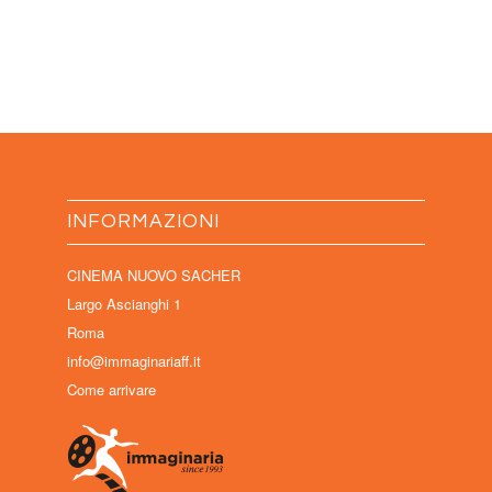
INFORMAZIONI
CINEMA NUOVO SACHER
Largo Ascianghi 1
Roma
info@immaginariaff.it
Come arrivare