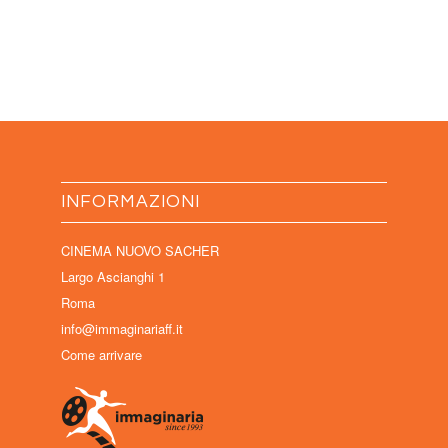
INFORMAZIONI
CINEMA NUOVO SACHER
Largo Ascianghi 1
Roma
info@immaginariaff.it
Come arrivare