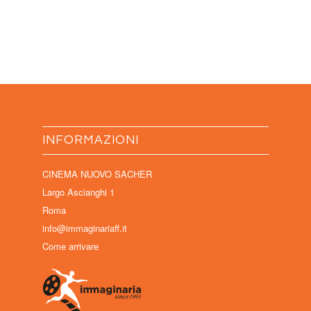
INFORMAZIONI
CINEMA NUOVO SACHER
Largo Ascianghi 1
Roma
info@immaginariaff.it
Come arrivare