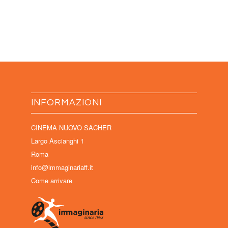
INFORMAZIONI
CINEMA NUOVO SACHER
Largo Ascianghi 1
Roma
info@immaginariaff.it
Come arrivare