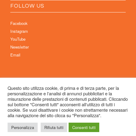
FOLLOW US
Facebook
Instagram
YouTube
Newsletter
Email
Questo sito utilizza cookie, di prima e di terza parte, per la
personalizzazione e l'analisi di annunci pubblicitari e la
© Copyright 2026 Immaginaria International Film Festival - Un progetto di:
misurazione delle prestazioni di contenuti pubblicati. Cliccando
Associazione Culturale Visibilia APS – Sede legale: Studio Commercialista
sul bottone "Consenti tutti" acconsenti all'utilizzo di tutti i
cookie. Se vuoi disattivare i cookie non strettamente necessari
Dott.ssa Michela Sabattini, via D’Azeglio 71, 40123 Bologna –
alla navigazione del sito clicca su "Personalizza".
info@immaginariaff.it
- Tutti i diritti riservati -
Privacy Policy
- Site Design:
So
Simple
Personalizza
Rifiuta tutti
Consenti tutti