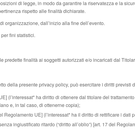
sposizioni di legge, in modo da garantire la riservatezza e la sic
tinenza rispetto alle finalità dichiarate.
di organizzazione, dall’inizio alla fine dell’evento.
er fini statistici.
e predette finalità ai soggetti autorizzati e/o incaricati dal Titol
etto della presente privacy policy, può esercitare i diritti previst
E] (l’interessat* ha diritto di ottenere dal titolare del trattame
ano e, in tal caso, di ottenerne copia);
del Regolamento UE] (l’interessat* ha il diritto di rettificare i dati 
enza ingiustificato ritardo (“diritto all’oblio”) [art. 17 del Regola