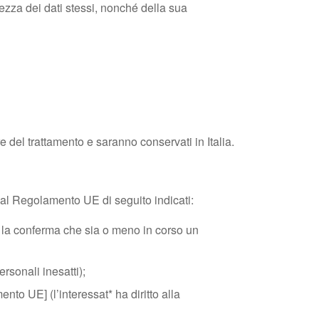
urezza dei dati stessi, nonché della sua
are del trattamento e saranno conservati in Italia.
i dal Regolamento UE di seguito indicati:
nto la conferma che sia o meno in corso un
personali inesatti);
mento UE] (l’interessat* ha diritto alla