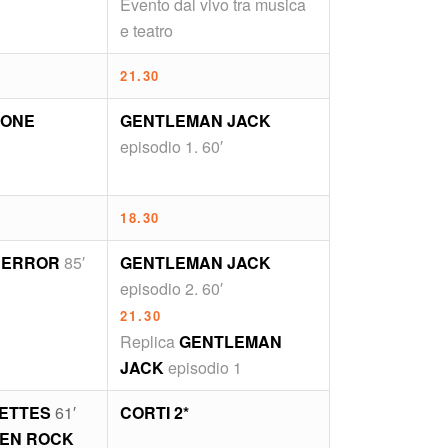
Evento dal vivo tra musica
e teatro
21.30
IONE
GENTLEMAN JACK
episodio 1. 60′
18.30
 ERROR
85′
GENTLEMAN JACK
episodio 2. 60′
21.30
Replica
GENTLEMAN
JACK
episodio 1
VETTES
61′
CORTI 2*
EN ROCK