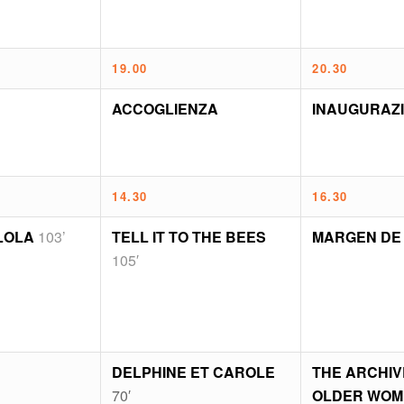
19.00
20.30
ACCOGLIENZA
INAUGURAZ
14.30
16.30
LOLA
103’
TELL IT TO THE BEES
MARGEN DE
105′
DELPHINE ET CAROLE
THE ARCHI
70′
OLDER WOM