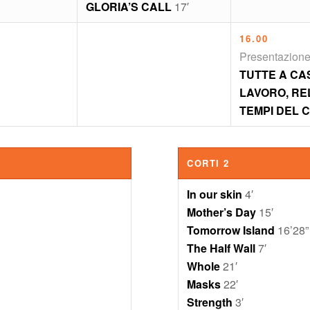
GLORIA’S CALL
17′
16.00
Presentazione
TUTTE A CA
LAVORO, RE
TEMPI DEL C
CORTI 2
In our skin
4′
Mother’s Day
15′
Tomorrow Island
16’28”
The Half Wall
7′
Whole
21′
Masks
22′
Strength
3′