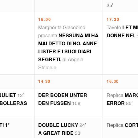
25′
16.00
17.30
Margherita Giacobino
Tavolo
LET M
presenta
NESSUNA MI HA
DONNE NEL
MAI DETTO DI NO. ANNE
LISTER E I SUOI DIARI
SEGRETI,
di Angela
Steidele
14.30
16.30
JULIET
12′
DER BODEN UNTER
Replica
MAR
 BOLLERAS
DEN FUSSEN
108′
ERROR
85′
I 1*
DOUBLE LUCKY
24′
Replica
CORT
A GREAT RIDE
33′