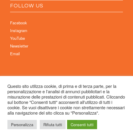
FOLLOW US
Facebook
Instagram
YouTube
Newsletter
Email
Questo sito utilizza cookie, di prima e di terza parte, per la
personalizzazione e l'analisi di annunci pubblicitari e la
© Copyright 2026 Immaginaria International Film Festival - Un progetto di:
misurazione delle prestazioni di contenuti pubblicati. Cliccando
Associazione Culturale Visibilia APS – Sede legale: Studio Commercialista
sul bottone "Consenti tutti" acconsenti all'utilizzo di tutti i
cookie. Se vuoi disattivare i cookie non strettamente necessari
Dott.ssa Michela Sabattini, via D’Azeglio 71, 40123 Bologna –
alla navigazione del sito clicca su "Personalizza".
info@immaginariaff.it
- Tutti i diritti riservati -
Privacy Policy
- Site Design:
So
Simple
Personalizza
Rifiuta tutti
Consenti tutti