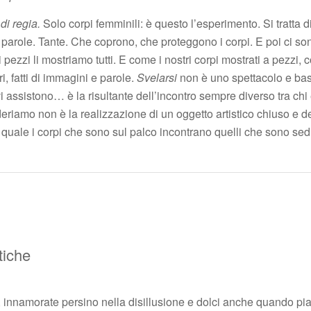
di regia.
Solo corpi femminili: è questo l’esperimento. Si tratta 
parole. Tante. Che coprono, che proteggono i corpi. E poi ci son
i pezzi li mostriamo tutti. E come i nostri corpi mostrati a pezzi,
i, fatti di immagini e parole.
Svelarsi
non è uno spettacolo e bas
i assistono… è la risultante dell’incontro sempre diverso tra chi 
eriamo non è la realizzazione di un oggetto artistico chiuso e de
 quale i corpi che sono sul palco incontrano quelli che sono sedu
tiche
i, innamorate persino nella disillusione e dolci anche quando pi