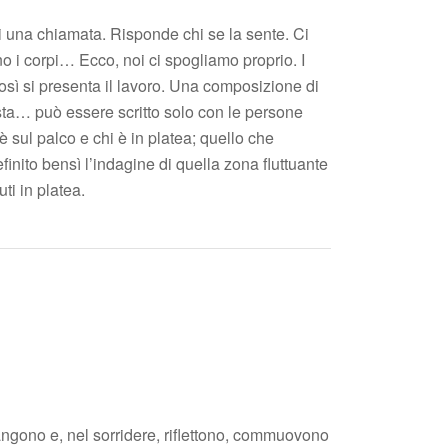
di una chiamata. Risponde chi se la sente. Ci
o i corpi… Ecco, noi ci spogliamo proprio. I
 così si presenta il lavoro. Una composizione di
ta… può essere scritto solo con le persone
è sul palco e chi è in platea; quello che
finito bensì l’indagine di quella zona fluttuante
ti in platea.
angono e, nel sorridere, riflettono, commuovono