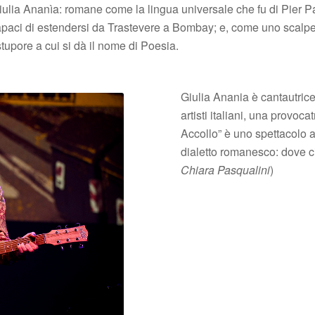
lia Ananìa: romane come la lingua universale che fu di Pier Pao
apaci di estendersi da Trastevere a Bombay; e, come uno scalpel
stupore a cui si dà il nome di Poesia.
Giulia Anania è cantautrice,
artisti italiani, una provoca
Accollo” è uno spettacolo 
dialetto romanesco: dove ci
Chiara Pasqualini
)