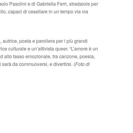
lo Pasolini e di Gabriella Ferri, stradaiole per
lo, capaci di cesellare in un tempo via via
 autrice, poeta e paroliera per i più grandi
trice culturale e un’attivista queer. “L’amore è un
ad alto tasso emozionale, tra canzone, poesia,
 sarà da commuoversi, e divertirsi. (
Foto di