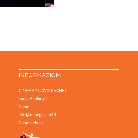
INFORMAZIONI
CINEMA NUOVO SACHER
Largo Ascianghi 1
Roma
info@immaginariaff.it
Come arrivare