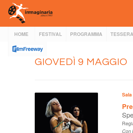
HOME
FESTIVAL
PROGRAMMA
TESSERA
GIOVEDÌ 9 MAGGIO
Sala
Pre
Spe
Regia
Con l