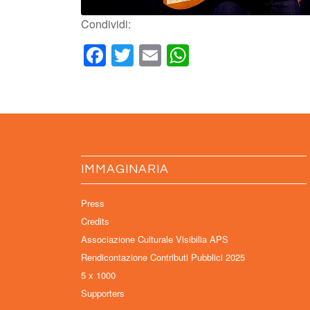
Condividi:
Facebook
Twitter
Email
WhatsApp
IMMAGINARIA
Press
Credits
Associazione Culturale Visibilia APS
Rendicontazione Contributi Pubblici 2025
5 x 1000
Supporters