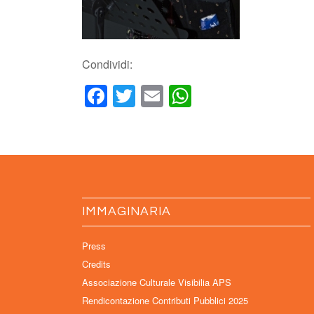
Condividi:
Facebook
Twitter
Email
WhatsApp
IMMAGINARIA
Press
Credits
Associazione Culturale Visibilia APS
Rendicontazione Contributi Pubblici 2025