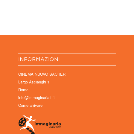
INFORMAZIONI
CINEMA NUOVO SACHER
Largo Ascianghi 1
Roma
info@immaginariaff.it
Come arrivare