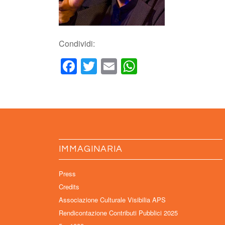
Condividi:
Facebook
Twitter
Email
WhatsApp
IMMAGINARIA
Press
Credits
Associazione Culturale Visibilia APS
Rendicontazione Contributi Pubblici 2025