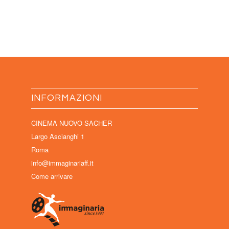
INFORMAZIONI
CINEMA NUOVO SACHER
Largo Ascianghi 1
Roma
info@immaginariaff.it
Come arrivare