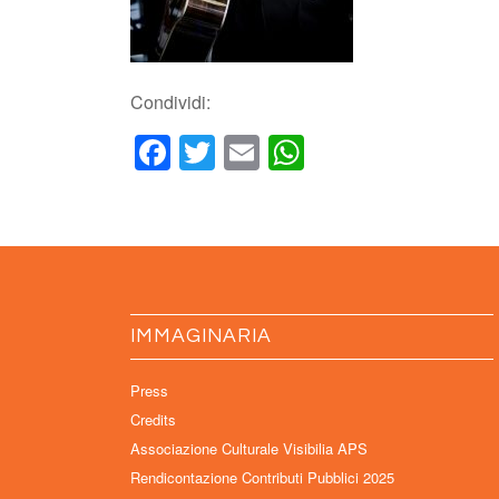
Condividi:
Facebook
Twitter
Email
WhatsApp
IMMAGINARIA
Press
Credits
Associazione Culturale Visibilia APS
Rendicontazione Contributi Pubblici 2025