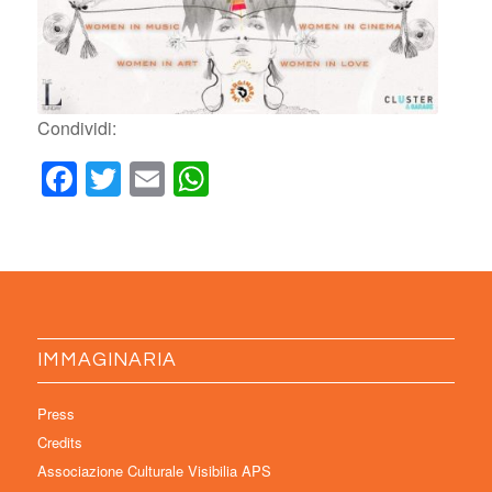
Condividi:
Facebook
Twitter
Email
WhatsApp
IMMAGINARIA
Press
Credits
Associazione Culturale Visibilia APS