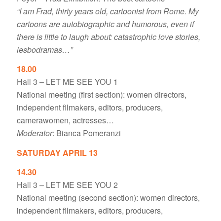
“I am Frad, thirty years old, cartoonist from Rome. My
cartoons are autobiographic and humorous, even if
there is little to laugh about: catastrophic love stories,
lesbodramas…”
18.00
Hall 3 – LET ME SEE YOU 1
National meeting (first section): women directors,
independent filmakers, editors, producers,
camerawomen, actresses…
Moderator
: Bianca Pomeranzi
SATURDAY APRIL 13
14.30
Hall 3 – LET ME SEE YOU 2
National meeting (second section): women directors,
independent filmakers, editors, producers,