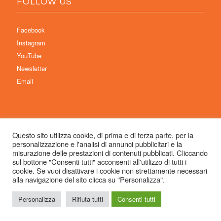
FOLLOW US
Facebook
Instagram
YouTube
Newsletter
Email
Questo sito utilizza cookie, di prima e di terza parte, per la
personalizzazione e l'analisi di annunci pubblicitari e la
© Copyright 2026 Immaginaria International Film Festival - Un progetto di:
misurazione delle prestazioni di contenuti pubblicati. Cliccando
Associazione Culturale Visibilia APS – Sede legale: Studio Commercialista
sul bottone "Consenti tutti" acconsenti all'utilizzo di tutti i
cookie. Se vuoi disattivare i cookie non strettamente necessari
Dott.ssa Michela Sabattini, via D’Azeglio 71, 40123 Bologna –
alla navigazione del sito clicca su "Personalizza".
info@immaginariaff.it
- Tutti i diritti riservati -
Privacy Policy
- Site Design:
So
Simple
Personalizza
Rifiuta tutti
Consenti tutti