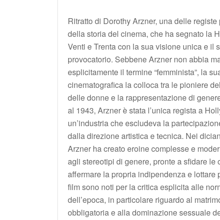
Ritratto di Dorothy Arzner, una delle registe 
della storia del cinema, che ha segnato la 
Venti e Trenta con la sua visione unica e il
provocatorio. Sebbene Arzner non abbia ma
esplicitamente il termine “femminista”, la su
cinematografica la colloca tra le pioniere del
delle donne e la rappresentazione di gener
al 1943, Arzner è stata l’unica regista a Ho
un’industria che escludeva la partecipazion
dalla direzione artistica e tecnica. Nei dician
Arzner ha creato eroine complesse e moder
agli stereotipi di genere, pronte a sfidare le
affermare la propria indipendenza e lottare per
film sono noti per la critica esplicita alle nor
dell’epoca, in particolare riguardo al matrim
obbligatoria e alla dominazione sessuale de