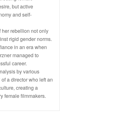
sire, but active
tonomy and self-
 her rebellion not only
inst rigid gender norms.
efiance in an era when
Arzner managed to
ssful career.
nalysis by various
of a director who left an
ulture, creating a
ry female filmmakers.