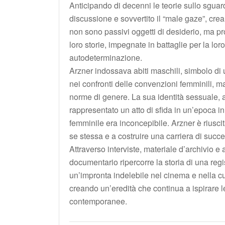
Anticipando di decenni le teorie sullo sgua
discussione e sovvertito il “male gaze”, c
non sono passivi oggetti di desiderio, ma pr
loro storie, impegnate in battaglie per la lo
autodeterminazione.
Arzner indossava abiti maschili, simbolo di 
nei confronti delle convenzioni femminili, m
norme di genere. La sua identità sessuale, 
rappresentato un atto di sfida in un’epoca i
femminile era inconcepibile. Arzner è riusci
se stessa e a costruire una carriera di succ
Attraverso interviste, materiale d’archivio e an
documentario ripercorre la storia di una regi
un’impronta indelebile nel cinema e nella c
creando un’eredità che continua a ispirare l
contemporanee.