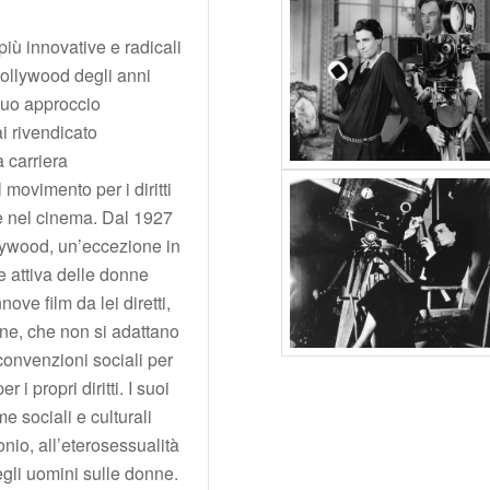
più innovative e radicali
Hollywood degli anni
 suo approccio
i rivendicato
a carriera
 movimento per i diritti
e nel cinema. Dal 1927
llywood, un’eccezione in
e attiva delle donne
nove film da lei diretti,
ne, che non si adattano
 convenzioni sociali per
 i propri diritti. I suoi
me sociali e culturali
onio, all’eterosessualità
gli uomini sulle donne.