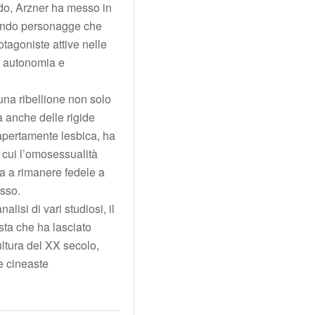
rdo, Arzner ha messo in
reando personagge che
otagoniste attive nelle
ro autonomia e
una ribellione non solo
a anche delle rigide
apertamente lesbica, ha
n cui l’omosessualità
ta a rimanere fedele a
esso.
alisi di vari studiosi, il
sta che ha lasciato
ultura del XX secolo,
e cineaste