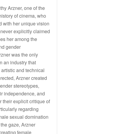
thy Arzner, one of the
 history of cinema, who
 with her unique vision
never explicitly claimed
aces her among the
and gender
Arzner was the only
n an industry that
artistic and technical
irected, Arzner created
ender stereotypes,
eir independence, and
 their explicit critique of
rticularly regarding
male sexual domination
the gaze, Arzner
creating female