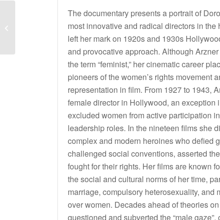
The documentary presents a portrait of Doro
COUSINS
most innovative and radical directors in the
In selezione Corti...
left her mark on 1920s and 1930s Hollywood
and provocative approach. Although Arzner 
the term “feminist,” her cinematic career pl
pioneers of the women’s rights movement 
representation in film. From 1927 to 1943, 
female director in Hollywood, an exception i
excluded women from active participation in 
leadership roles. In the nineteen films she d
complex and modern heroines who defied g
challenged social conventions, asserted th
fought for their rights. Her films are known for
the social and cultural norms of her time, pa
marriage, compulsory heterosexuality, and 
over women. Decades ahead of theories on 
questioned and subverted the “male gaze”, 