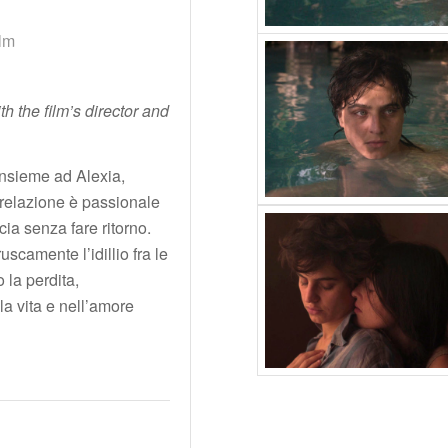
lm
th the film’s director and
insieme ad Alexia,
o relazione è passionale
ia senza fare ritorno.
scamente l’idillio fra le
la perdita,
a vita e nell’amore