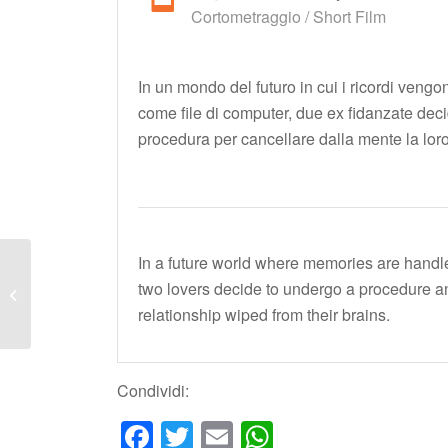
Cortometraggio / Short Film
In un mondo del futuro in cui i ricordi vengon
come file di computer, due ex fidanzate dec
procedura per cancellare dalla mente la loro
In a future world where memories are handle
two lovers decide to undergo a procedure an
MELTING POINT
relationship wiped from their brains.
Condividi:
Facebook
Twitter
Email
WhatsApp