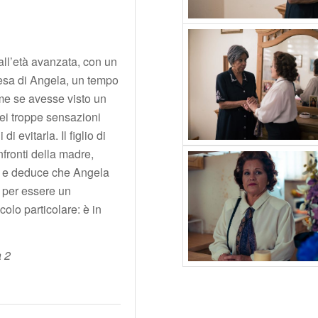
all’età avanzata, con un
ttesa di Angela, un tempo
ome se avesse visto un
lei troppe sensazioni
i evitarla. Il figlio di
nfronti della madre,
e e deduce che Angela
o per essere un
olo particolare: è in
a 2