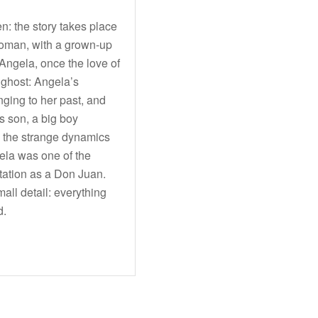
: the story takes place
woman, with a grown-up
Angela, once the love of
a ghost: Angela’s
ging to her past, and
’s son, a big boy
s the strange dynamics
ela was one of the
utation as a Don Juan.
small detail: everything
d.