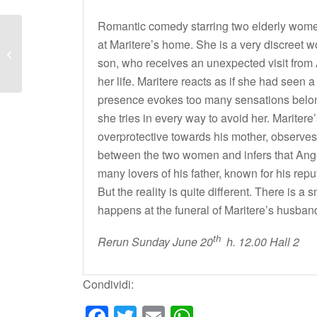
Romantic comedy starring two elderly women
at Maritere’s home. She is a very discreet 
KOKOON
son, who receives an unexpected visit from 
her life. Maritere reacts as if she had seen 
presence evokes too many sensations belon
she tries in every way to avoid her. Maritere
overprotective towards his mother, observe
between the two women and infers that Ang
many lovers of his father, known for his rep
But the reality is quite different. There is a 
happens at the funeral of Maritere’s husban
th
Rerun Sunday June 20
h. 12.00 Hall 2
Condividi: