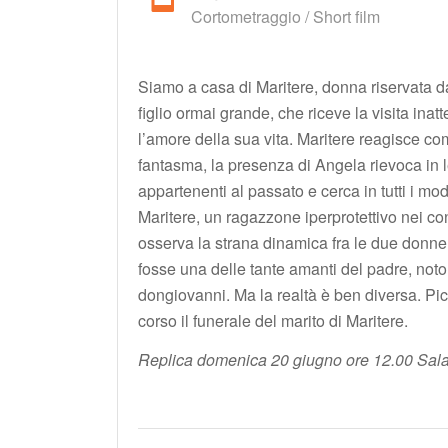
Cortometraggio / Short film
Siamo a casa di Maritere, donna riservata d
figlio ormai grande, che riceve la visita ina
l’amore della sua vita. Maritere reagisce c
fantasma, la presenza di Angela rievoca in 
appartenenti al passato e cerca in tutti i modi d
Maritere, un ragazzone iperprotettivo nei co
osserva la strana dinamica fra le due donn
fosse una delle tante amanti del padre, not
dongiovanni. Ma la realtà è ben diversa. Picc
corso il funerale del marito di Maritere.
Replica domenica 20 giugno ore 12.00 Sal