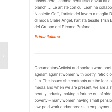
nascondere i cambiamenti fisici dovuti all’et
bianchi… Le artiste con cui Leah ha collabor
Nicolette Goff, l’artista del lavoro a maglia 
di moda Claire Angel, l’artista tessile Tris
del Gruppo del Ricamo Profano.
Prima italiana
GLORIA’S CALL
DocumentaryActivist and spoken word poet,
ageism against women with poetry, retro cl
film. The issues she confronts are the lack 
media and when we are present, we are a st
beauty industry making a fortune out of olde
poverty – many women having small pensi
low-paid work and/or breaks in employment t