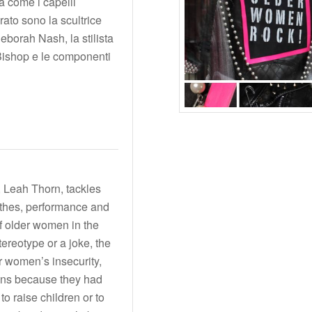
à come i capelli
ato sono la scultrice
Deborah Nash, la stilista
h Bishop e le componenti
 Leah Thorn, tackles
othes, performance and
of older women in the
ereotype or a joke, the
r women’s insecurity,
ons because they had
o raise children or to