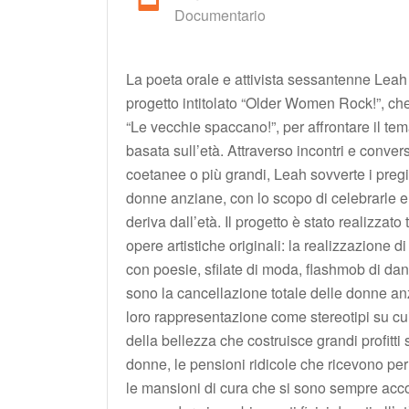
Documentario
La poeta orale e attivista sessantenne Lea
progetto intitolato “Older Women Rock!”, che
“Le vecchie spaccano!”, per affrontare il te
basata sull’età. Attraverso incontri e conve
coetanee o più grandi, Leah sovverte i pregiu
donne anziane, con lo scopo di celebrarle e s
deriva dall’età. Il progetto è stato realizzato
opere artistiche originali: la realizzazione di
con poesie, sfilate di moda, flashmob di dan
sono la cancellazione totale delle donne an
loro rappresentazione come stereotipi su cui 
della bellezza che costruisce grandi profitti 
donne, le pensioni ridicole che ricevono per 
le mansioni di cura che si sono sempre accol