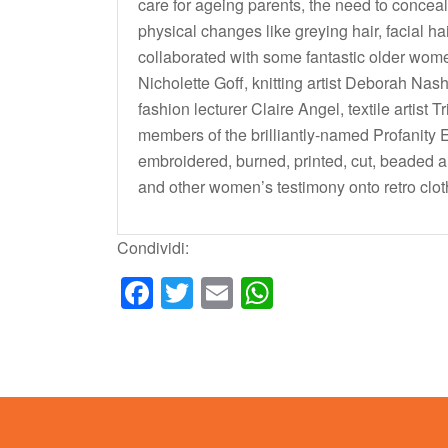
care for ageing parents, the need to conceal,
physical changes like greying hair, facial ha
collaborated with some fantastic older women
Nicholette Goff, knitting artist Deborah Nash
fashion lecturer Claire Angel, textile artist 
members of the brilliantly-named Profanity
embroidered, burned, printed, cut, beaded a
and other women’s testimony onto retro clo
Condividi:
Facebook
Twitter
Email
WhatsApp