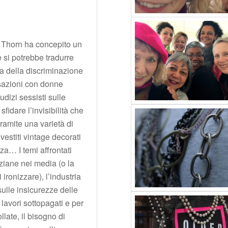
h Thorn ha concepito un
 si potrebbe tradurre
ma della discriminazione
rsazioni con donne
dizi sessisti sulle
fidare l’invisibilità che
 tramite una varietà di
 vestiti vintage decorati
za… I temi affrontati
ziane nei media (o la
ironizzare), l’industria
sulle insicurezze delle
lavori sottopagati e per
late, il bisogno di