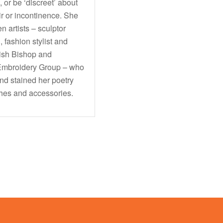
 or be ‘discreet’ about
ir or incontinence. She
 artists – sculptor
, fashion stylist and
Trish Bishop and
 Embroidery Group – who
nd stained her poetry
thes and accessories.