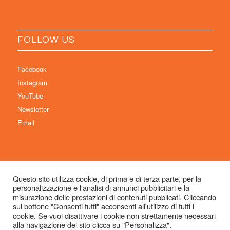
FOLLOW US
Facebook
Instagram
YouTube
Newsletter
Email
Questo sito utilizza cookie, di prima e di terza parte, per la
personalizzazione e l'analisi di annunci pubblicitari e la
© Copyright 2026 Immaginaria International Film Festival - Un progetto di:
misurazione delle prestazioni di contenuti pubblicati. Cliccando
Associazione Culturale Visibilia APS – Sede legale: Studio Commercialista
sul bottone "Consenti tutti" acconsenti all'utilizzo di tutti i
cookie. Se vuoi disattivare i cookie non strettamente necessari
Dott.ssa Michela Sabattini, via D’Azeglio 71, 40123 Bologna –
alla navigazione del sito clicca su "Personalizza".