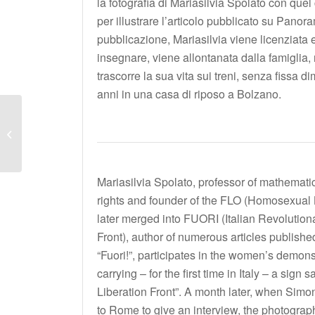
la fotografia di Mariasilvia Spolato con quel 
per illustrare l’articolo pubblicato su Panor
pubblicazione, Mariasilvia viene licenziata 
insegnare, viene allontanata dalla famiglia
trascorre la sua vita sui treni, senza fissa di
anni in una casa di riposo a Bolzano.
AMAZONES D’HIER
Mariasilvia Spolato, professor of mathematic
rights and founder of the FLO (Homosexual 
later merged into FUORI (Italian Revolutio
Front), author of numerous articles publish
“Fuori!”, participates in the women’s demon
carrying – for the first time in Italy – a sig
Liberation Front”. A month later, when Sim
to Rome to give an interview, the photograp