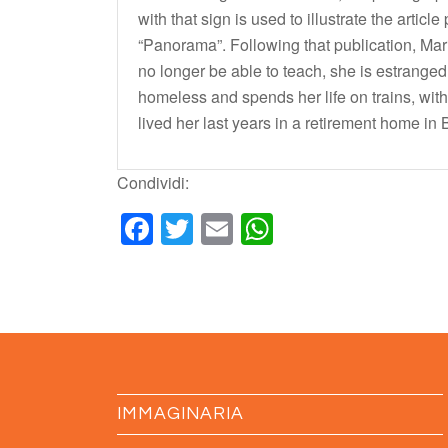
with that sign is used to illustrate the article
“Panorama”. Following that publication, Maria
no longer be able to teach, she is estranged 
homeless and spends her life on trains, wit
lived her last years in a retirement home in
Condividi:
Facebook
Twitter
Email
WhatsApp
IMMAGINARIA