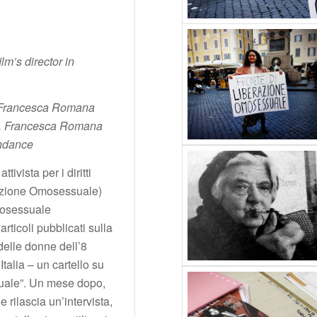
lm’s director in
i, Francesca Romana
eri, Francesca Romana
tendance
ivista per i diritti
razione Omosessuale)
mosessuale
articoli pubblicati sulla
 delle donne dell’8
talia – un cartello su
suale”. Un mese dopo,
rilascia un’intervista,