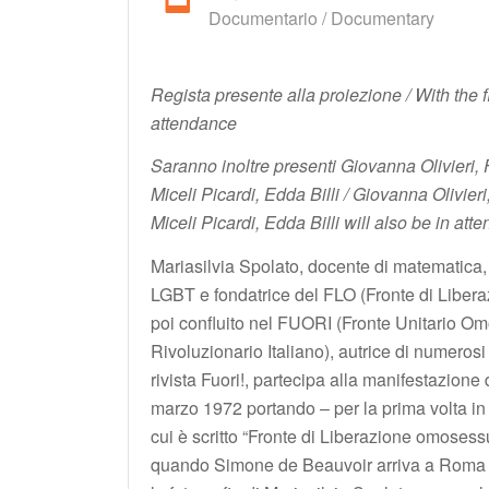
Documentario / Documentary
Regista presente alla proiezione / With the fi
attendance
Saranno inoltre presenti Giovanna Olivier
Miceli Picardi, Edda Billi / Giovanna Olivi
Miceli Picardi, Edda Billi will also be in at
Mariasilvia Spolato, docente di matematica, att
LGBT e fondatrice del FLO (Fronte di Libe
poi confluito nel FUORI (Fronte Unitario O
Rivoluzionario Italiano), autrice di numerosi 
rivista Fuori!, partecipa alla manifestazione
marzo 1972 portando – per la prima volta in I
cui è scritto “Fronte di Liberazione omoses
quando Simone de Beauvoir arriva a Roma e 