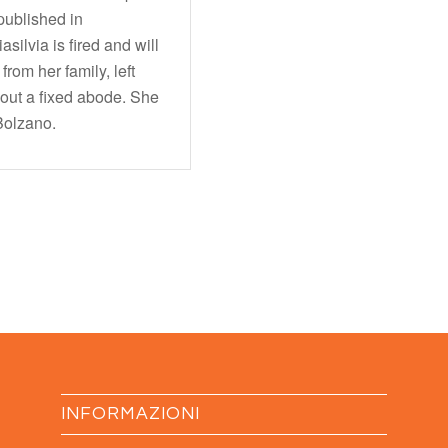
 published in
silvia is fired and will
from her family, left
hout a fixed abode. She
 Bolzano.
INFORMAZIONI