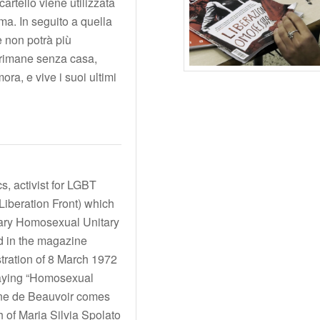
cartello viene utilizzata
ama. In seguito a quella
e non potrà più
, rimane senza casa,
mora, e vive i suoi ultimi
s, activist for LGBT
Liberation Front) which
nary Homosexual Unitary
ed in the magazine
stration of 8 March 1972
n saying “Homosexual
one de Beauvoir comes
h of Maria Silvia Spolato