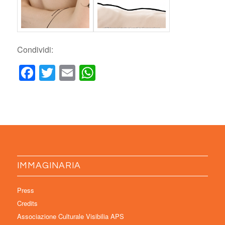
Condividi:
Facebook
Twitter
Email
WhatsApp
IMMAGINARIA
Press
Credits
Associazione Culturale Visibilia APS