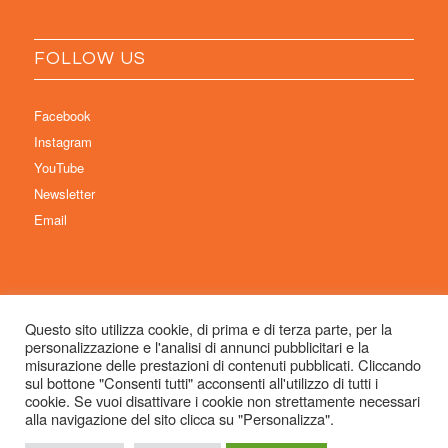
FOLLOW US
Facebook
Instagram
YouTube
Newsletter
Email
Questo sito utilizza cookie, di prima e di terza parte, per la
personalizzazione e l'analisi di annunci pubblicitari e la
© Copyright 2026 Immaginaria International Film Festival - Un progetto di:
misurazione delle prestazioni di contenuti pubblicati. Cliccando
Associazione Culturale Visibilia APS – Sede legale: Studio Commercialista
sul bottone "Consenti tutti" acconsenti all'utilizzo di tutti i
cookie. Se vuoi disattivare i cookie non strettamente necessari
Dott.ssa Michela Sabattini, via D’Azeglio 71, 40123 Bologna –
alla navigazione del sito clicca su "Personalizza".
info@immaginariaff.it
- Tutti i diritti riservati -
Privacy Policy
- Site Design:
So