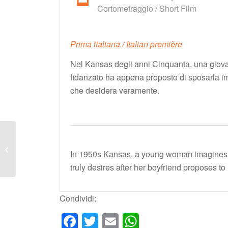
Cortometraggio / Short Film
Prima italiana / Italian première
Nel Kansas degli anni Cinquanta, una giovan
fidanzato ha appena proposto di sposarla i
che desidera veramente.
SUMMERLAND
In 1950s Kansas, a young woman imagines t
truly desires after her boyfriend proposes to 
Condividi:
Facebook
Twitter
Email
WhatsApp