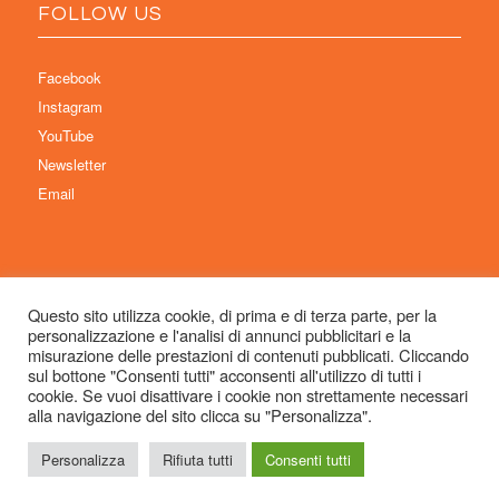
FOLLOW US
Facebook
Instagram
YouTube
Newsletter
Email
Questo sito utilizza cookie, di prima e di terza parte, per la
personalizzazione e l'analisi di annunci pubblicitari e la
© Copyright 2026 Immaginaria International Film Festival - Un progetto di:
misurazione delle prestazioni di contenuti pubblicati. Cliccando
Associazione Culturale Visibilia APS – Sede legale: Studio Commercialista
sul bottone "Consenti tutti" acconsenti all'utilizzo di tutti i
cookie. Se vuoi disattivare i cookie non strettamente necessari
Dott.ssa Michela Sabattini, via D’Azeglio 71, 40123 Bologna –
alla navigazione del sito clicca su "Personalizza".
info@immaginariaff.it
- Tutti i diritti riservati -
Privacy Policy
- Site Design:
So
Simple
Personalizza
Rifiuta tutti
Consenti tutti