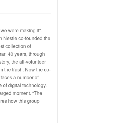
 we were making it”.
an Nestle co-founded the
t collection of
han 40 years, through
ory, the all-volunteer
om the trash. Now the co-
p faces a number of
e of digital technology.
charged moment. “The
ores how this group