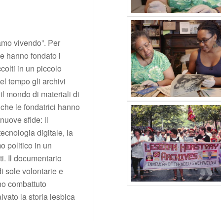
amo vivendo”. Per
e hanno fondato i
colti in un piccolo
l tempo gli archivi
 il mondo di materiali di
che le fondatrici hanno
nuove sfide: il
ecnologia digitale, la
o politico in un
i. Il documentario
i sole volontarie e
nno combattuto
alvato la storia lesbica