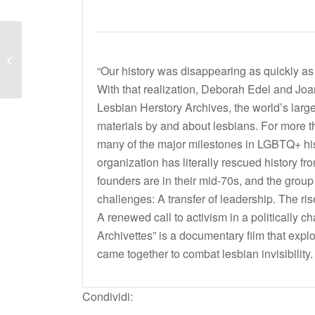
DELPHINE ET
CAROLE.
“Our history was disappearing as quickly as
INSOUMUSES
With that realization, Deborah Edel and Jo
Lesbian Herstory Archives, the world’s larges
materials by and about lesbians. For more t
many of the major milestones in LGBTQ+ hist
organization has literally rescued history fr
founders are in their mid-70s, and the grou
challenges: A transfer of leadership. The ris
A renewed call to activism in a politically 
Archivettes” is a documentary film that expl
came together to combat lesbian invisibility.
Condividi: