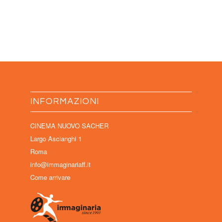
INFORMAZIONI
CINEMA NUOVO SACHER
Largo Ascianghi 1
Roma
info@immaginariaff.it
Come arrivare