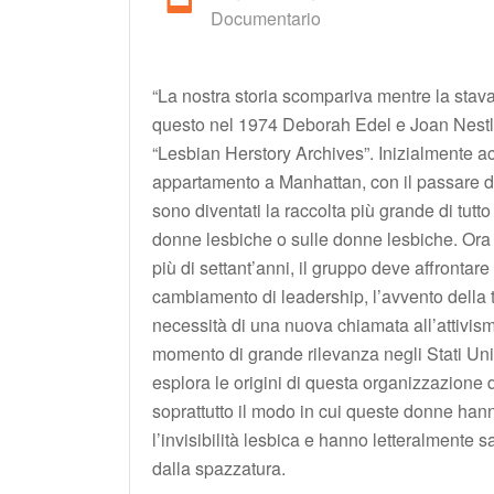
Documentario
“La nostra storia scompariva mentre la stav
questo nel 1974 Deborah Edel e Joan Nestl
“Lesbian Herstory Archives”. Inizialmente ac
appartamento a Manhattan, con il passare de
sono diventati la raccolta più grande di tutto
donne lesbiche o sulle donne lesbiche. Ora 
più di settant’anni, il gruppo deve affrontare 
cambiamento di leadership, l’avvento della t
necessità di una nuova chiamata all’attivism
momento di grande rilevanza negli Stati Unit
esplora le origini di questa organizzazione d
soprattutto il modo in cui queste donne ha
l’invisibilità lesbica e hanno letteralmente s
dalla spazzatura.