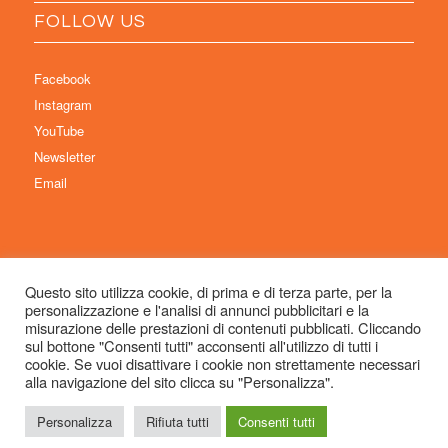
FOLLOW US
Facebook
Instagram
YouTube
Newsletter
Email
Questo sito utilizza cookie, di prima e di terza parte, per la
personalizzazione e l'analisi di annunci pubblicitari e la
© Copyright 2026 Immaginaria International Film Festival - Un progetto di:
misurazione delle prestazioni di contenuti pubblicati. Cliccando
Associazione Culturale Visibilia APS – Sede legale: Studio Commercialista
sul bottone "Consenti tutti" acconsenti all'utilizzo di tutti i
cookie. Se vuoi disattivare i cookie non strettamente necessari
Dott.ssa Michela Sabattini, via D’Azeglio 71, 40123 Bologna –
alla navigazione del sito clicca su "Personalizza".
info@immaginariaff.it
- Tutti i diritti riservati -
Privacy Policy
- Site Design:
So
Simple
Personalizza
Rifiuta tutti
Consenti tutti