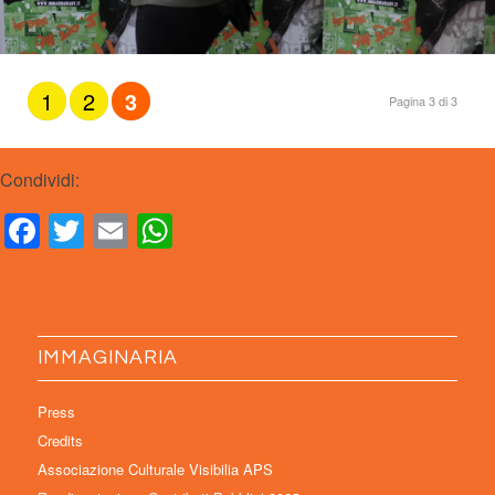
1
2
3
Pagina 3 di 3
Condividi:
Facebook
Twitter
Email
WhatsApp
IMMAGINARIA
Press
Credits
Associazione Culturale Visibilia APS