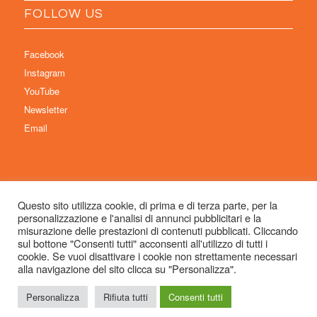
FOLLOW US
Facebook
Instagram
YouTube
Newsletter
Email
Questo sito utilizza cookie, di prima e di terza parte, per la
personalizzazione e l'analisi di annunci pubblicitari e la
© Copyright 2026 Immaginaria International Film Festival - Un progetto di:
misurazione delle prestazioni di contenuti pubblicati. Cliccando
Associazione Culturale Visibilia APS – Sede legale: Studio Commercialista
sul bottone "Consenti tutti" acconsenti all'utilizzo di tutti i
cookie. Se vuoi disattivare i cookie non strettamente necessari
Dott.ssa Michela Sabattini, via D’Azeglio 71, 40123 Bologna –
alla navigazione del sito clicca su "Personalizza".
info@immaginariaff.it
- Tutti i diritti riservati -
Privacy Policy
- Site Design:
So
Simple
Personalizza
Rifiuta tutti
Consenti tutti