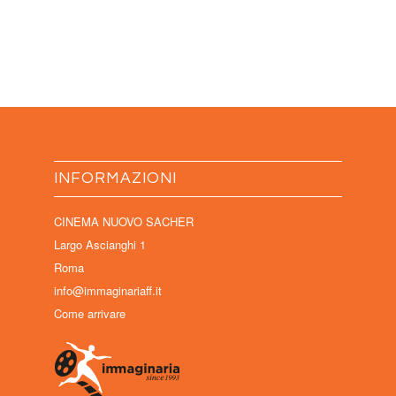
INFORMAZIONI
CINEMA NUOVO SACHER
Largo Ascianghi 1
Roma
info@immaginariaff.it
Come arrivare