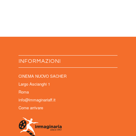
INFORMAZIONI
CINEMA NUOVO SACHER
Largo Ascianghi 1
Roma
info@immaginariaff.it
Come arrivare