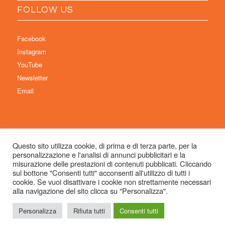
FOLLOW US
Facebook
Instagram
YouTube
Newsletter
Email
Questo sito utilizza cookie, di prima e di terza parte, per la
personalizzazione e l'analisi di annunci pubblicitari e la
© Copyright 2026 Immaginaria International Film Festival - Un progetto di:
misurazione delle prestazioni di contenuti pubblicati. Cliccando
Associazione Culturale Visibilia APS – Sede legale: Studio Commercialista
sul bottone "Consenti tutti" acconsenti all'utilizzo di tutti i
cookie. Se vuoi disattivare i cookie non strettamente necessari
Dott.ssa Michela Sabattini, via D’Azeglio 71, 40123 Bologna –
alla navigazione del sito clicca su "Personalizza".
info@immaginariaff.it
- Tutti i diritti riservati -
Privacy Policy
- Site Design:
So
Simple
Personalizza
Rifiuta tutti
Consenti tutti