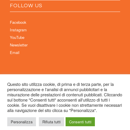
FOLLOW US
Facebook
Instagram
YouTube
Newsletter
Email
Questo sito utilizza cookie, di prima e di terza parte, per la
personalizzazione e l'analisi di annunci pubblicitari e la
© Copyright 2026 Immaginaria International Film Festival - Un progetto di:
misurazione delle prestazioni di contenuti pubblicati. Cliccando
Associazione Culturale Visibilia APS – Sede legale: Studio Commercialista
sul bottone "Consenti tutti" acconsenti all'utilizzo di tutti i
cookie. Se vuoi disattivare i cookie non strettamente necessari
Dott.ssa Michela Sabattini, via D’Azeglio 71, 40123 Bologna –
alla navigazione del sito clicca su "Personalizza".
info@immaginariaff.it
- Tutti i diritti riservati -
Privacy Policy
- Site Design:
So
Simple
Personalizza
Rifiuta tutti
Consenti tutti