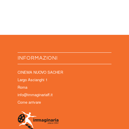
INFORMAZIONI
CINEMA NUOVO SACHER
Largo Ascianghi 1
Roma
info@immaginariaff.it
Come arrivare