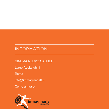
INFORMAZIONI
CINEMA NUOVO SACHER
Largo Ascianghi 1
Roma
info@immaginariaff.it
Come arrivare