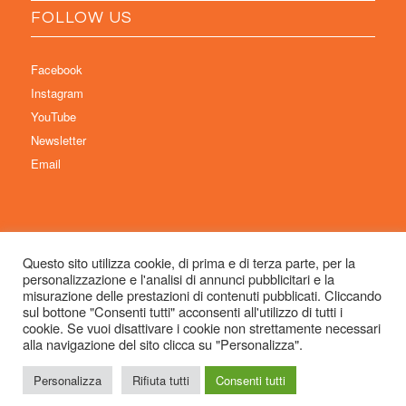
FOLLOW US
Facebook
Instagram
YouTube
Newsletter
Email
Questo sito utilizza cookie, di prima e di terza parte, per la
personalizzazione e l'analisi di annunci pubblicitari e la
© Copyright 2026 Immaginaria International Film Festival - Un progetto di:
misurazione delle prestazioni di contenuti pubblicati. Cliccando
Associazione Culturale Visibilia APS – Sede legale: Studio Commercialista
sul bottone "Consenti tutti" acconsenti all'utilizzo di tutti i
cookie. Se vuoi disattivare i cookie non strettamente necessari
Dott.ssa Michela Sabattini, via D’Azeglio 71, 40123 Bologna –
alla navigazione del sito clicca su "Personalizza".
info@immaginariaff.it
- Tutti i diritti riservati -
Privacy Policy
- Site Design:
So
Simple
Personalizza
Rifiuta tutti
Consenti tutti