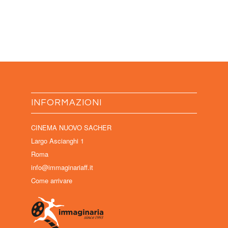
INFORMAZIONI
CINEMA NUOVO SACHER
Largo Ascianghi 1
Roma
info@immaginariaff.it
Come arrivare