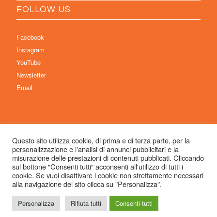
FOLLOW US
Facebook
Instagram
YouTube
Newsletter
Email
Questo sito utilizza cookie, di prima e di terza parte, per la
personalizzazione e l'analisi di annunci pubblicitari e la
© Copyright 2026 Immaginaria International Film Festival - Un progetto di:
misurazione delle prestazioni di contenuti pubblicati. Cliccando
Associazione Culturale Visibilia APS – Sede legale: Studio Commercialista
sul bottone "Consenti tutti" acconsenti all'utilizzo di tutti i
cookie. Se vuoi disattivare i cookie non strettamente necessari
Dott.ssa Michela Sabattini, via D’Azeglio 71, 40123 Bologna –
alla navigazione del sito clicca su "Personalizza".
info@immaginariaff.it
- Tutti i diritti riservati -
Privacy Policy
- Site Design:
So
Simple
Personalizza
Rifiuta tutti
Consenti tutti