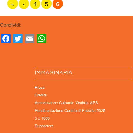
«
‹
4
5
6
Condividi:
Facebook
Twitter
Email
WhatsApp
IMMAGINARIA
Press
Credits
Associazione Culturale Visibilia APS
Rendicontazione Contributi Pubblici 2025
5 x 1000
Supporters